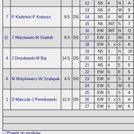
12
NS
4
N
A
13
NS
4
W
9
7
P Klubiński-P Kulesza
9.5
DS
14
NS
4
W
9
15
NS
3NT
S
7
16
EW
3NT
N
Q
11
J Więcławski-M Stadnik
8.0
DS
17
EW
2
W
9
18
EW
5
x
S
K
19
NS
3
N
10
4
J Drozdowski-M Baj
14.5
DS
20
NS
3
E
2
21
NS
4
E
5
22
EW
6
E
5
6
M Motykiewicz-W Szałapak
4.5
DS
23
EW
6
S
8
24
EW
5
W
5
25
EW
5
S
4
1
D Marczak-J Piernikowski
11.0
DS
26
EW
3
x
S
A
27
EW
4
W
6