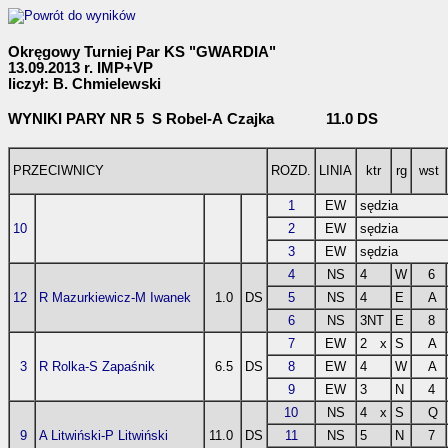
Okręgowy Turniej Par KS "GWARDIA"
13.09.2013 r. IMP+VP
liczył: B. Chmielewski
WYNIKI PARY NR 5 S Robel-A Czajka 11.0 DS
PRZECIWNICY
ROZD.
LINIA
ktr
rg
wst
1
EW
sędzia
10
2
EW
sędzia
3
EW
sędzia
4
NS
4
W
6
12
R Mazurkiewicz-M Iwanek
1.0
DS
5
NS
4
E
A
6
NS
3NT
E
8
7
EW
2
x
S
A
3
R Rolka-S Zapaśnik
6.5
DS
8
EW
4
W
A
9
EW
3
N
4
10
NS
4
x
S
Q
9
A Litwiński-P Litwiński
11.0
DS
11
NS
5
N
7