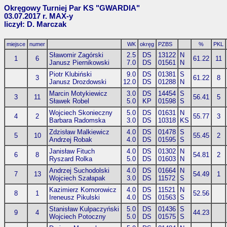
Okręgowy Turniej Par KS "GWARDIA"
03.07.2017 r. MAX-y
liczył: D. Marczak
miejsce
numer
WK
okręg
PZBS
%
PKL
Sławomir Zagórski
2.5
DS
13122
N
1
6
61.22
11
Janusz Piernikowski
7.0
DS
01561
N
Piotr Klubiński
9.0
DS
01381
S
3
61.22
8
Janusz Drozdowski
12.0
DS
01288
N
Marcin Motykiewicz
3.0
DS
14454
S
3
11
56.41
5
Sławek Robel
5.0
KP
01598
S
Wojciech Skonieczny
5.0
DS
01631
N
4
2
55.77
3
Barbara Radomska
3.0
DS
10318
KS
Zdzisław Malkiewicz
4.0
DS
01478
S
5
10
55.45
2
Andrzej Robak
4.0
DS
01595
S
Janisław Fituch
4.0
DS
01302
N
6
8
54.81
2
Ryszard Rolka
5.0
DS
01603
N
Andrzej Suchodolski
4.0
DS
01664
N
7
13
54.49
1
Wojciech Szałapak
3.0
DS
11572
S
Kazimierz Komorowicz
4.0
DS
11521
N
8
1
52.56
Ireneusz Pikulski
4.0
DS
01563
S
Stanisław Kulpaczyński
5.0
DS
01436
S
9
4
44.23
Wojciech Potoczny
5.0
DS
01575
S