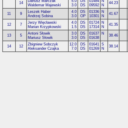
Dariusz Marczak
5.0
DS
01484
N
14
44.23
Waldemar Majewski
3.0
DS
09592
N
Leszek Haber
4.0
DS
01336
N
11
9
41.67
Andrzej Sobina
3.0
OP
10301
N
Jerzy Więcławski
4.0
DS
01724
N
12
7
41.35
Marian Krzypkowski
1.5
DS
17314
N
Antoni Słowik
3.0
DS
01637
N
13
5
38.46
Mariusz Słowik
3.0
DS
01638
Zbigniew Sobczyk
12.0
DS
01641
S
14
12
38.14
Aleksander Czajka
7.0
DS
01269
N