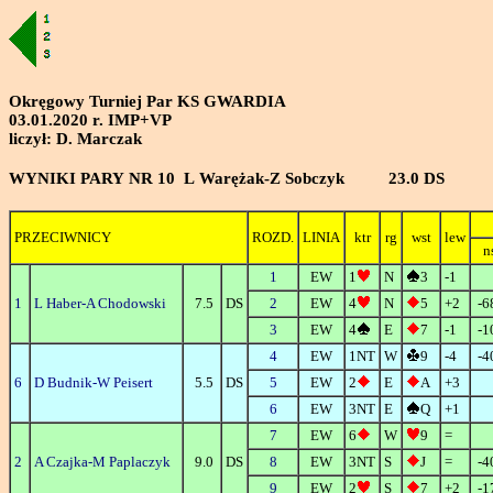
Okręgowy Turniej Par KS GWARDIA
03.01.2020 r. IMP+VP
liczył: D. Marczak
WYNIKI PARY NR 10 L Warężak-Z Sobczyk 23.0 DS
PRZECIWNICY
ROZD.
LINIA
ktr
rg
wst
lew
n
1
EW
1
N
3
-1
1
L Haber-A Chodowski
7.5
DS
2
EW
4
N
5
+2
-6
3
EW
4
E
7
-1
-1
4
EW
1NT
W
9
-4
-4
6
D Budnik-W Peisert
5.5
DS
5
EW
2
E
A
+3
6
EW
3NT
E
Q
+1
7
EW
6
W
9
=
2
A Czajka-M Paplaczyk
9.0
DS
8
EW
3NT
S
J
=
-4
9
EW
2
S
7
+2
-1