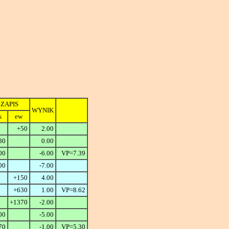
ZAPIS
WYNIK
s
ew
+50
2.00
80
0.00
00
-6.00
VP=7.39
00
-7.00
+150
4.00
+630
1.00
VP=8.62
+1370
-2.00
00
-5.00
70
-1.00
VP=5.30