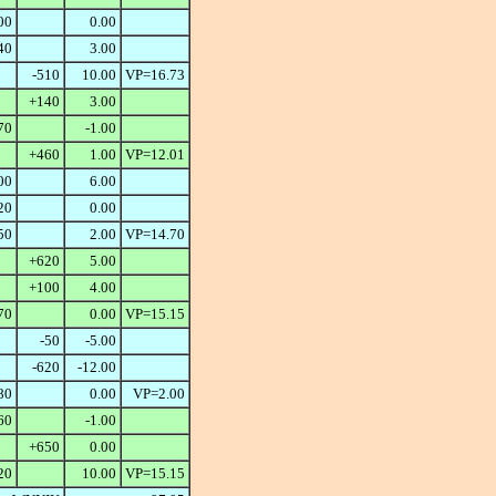
00
0.00
40
3.00
-510
10.00
VP=16.73
+140
3.00
70
-1.00
+460
1.00
VP=12.01
00
6.00
20
0.00
50
2.00
VP=14.70
+620
5.00
+100
4.00
70
0.00
VP=15.15
-50
-5.00
-620
-12.00
80
0.00
VP=2.00
60
-1.00
+650
0.00
20
10.00
VP=15.15