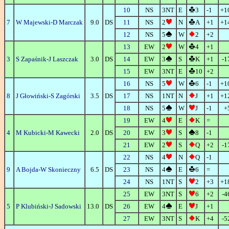
10
NS
3NT
E
3
-1
+1
7
W Majewski-D Marczak
9.0
DS
11
NS
2
N
A
+1
+1
12
NS
5
W
2
+2
13
EW
2
W
4
+1
3
S Zapaśnik-J Laszczak
3.0
DS
14
EW
3
S
K
+1
-1
15
EW
3NT
E
10
+2
16
NS
5
W
6
-1
+1
8
J Głowiński-S Zagórski
3.5
DS
17
NS
1NT
N
J
+1
+1
18
NS
5
W
J
-1
+
19
EW
4
E
K
=
4
M Kubicki-M Kawecki
2.0
DS
20
EW
3
S
8
-1
21
EW
2
S
Q
+2
-1
22
NS
4
N
Q
-1
9
A Bojda-W Skonieczny
6.5
DS
23
NS
4
E
6
=
24
NS
1NT
S
2
+3
+1
25
EW
3NT
S
6
+2
-4
5
P Klubiński-J Sadowski
13.0
DS
26
EW
4
E
J
+1
27
EW
3NT
S
K
+4
-5