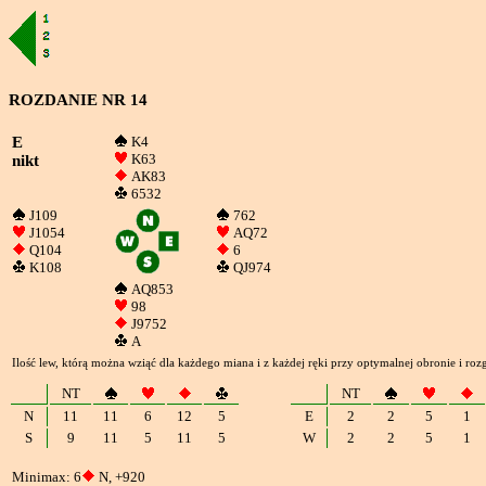
ROZDANIE NR 14
E
K4
K63
nikt
AK83
6532
J109
762
J1054
AQ72
Q104
6
K108
QJ974
AQ853
98
J9752
A
Ilość lew, którą można wziąć dla każdego miana i z każdej ręki przy optymalnej obronie i roz
NT
NT
N
11
11
6
12
5
E
2
2
5
1
S
9
11
5
11
5
W
2
2
5
1
Minimax: 6
N, +920