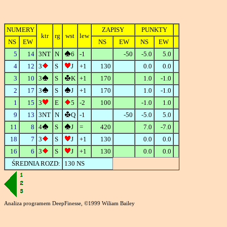
NUMERY
ZAPISY
PUNKTY
ktr
rg
wst
lew
NS
EW
NS
EW
NS
EW
5
14
3NT
N
6
-1
-50
-5.0
5.0
4
12
3
S
J
+1
130
0.0
0.0
3
10
3
S
K
+1
170
1.0
-1.0
2
17
3
S
J
+1
170
1.0
-1.0
1
15
3
E
5
-2
100
-1.0
1.0
9
13
3NT
N
Q
-1
-50
-5.0
5.0
11
8
4
S
J
=
420
7.0
-7.0
18
7
3
S
J
+1
130
0.0
0.0
16
6
3
S
J
+1
130
0.0
0.0
ŚREDNIA ROZD:
130 NS
Analiza programem DeepFinesse, ©1999 Wiliam Bailey