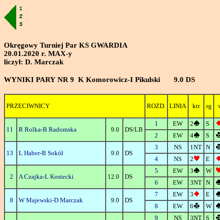
Okręgowy Turniej Par KS GWARDIA
20.01.2020 r. MAX-y
liczył: D. Marczak
WYNIKI PARY NR 9 K Komorowicz-I Pikulski 9.0 DS
PRZECIWNICY
ROZD.
LINIA
ktr
rg
1
EW
2
S
11
R Rolka-B Radomska
9.0
DS/LB
2
EW
4
S
3
NS
1NT
N
13
L Haber-B Sokół
9.0
DS
4
NS
2
E
5
EW
3
W
2
A Czajka-L Kostecki
12.0
DS
6
EW
3NT
N
7
EW
3
E
8
W Majewski-D Marczak
9.0
DS
8
EW
6
W
9
NS
3NT
S