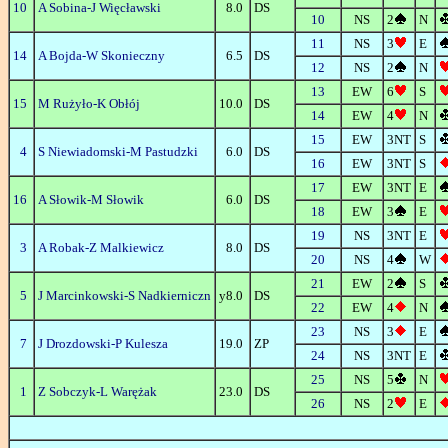
10
A Sobina-J Więcławski
8.0
DS
10
NS
2
N
11
NS
3
E
14
A Bojda-W Skonieczny
6.5
DS
12
NS
2
N
13
EW
6
S
15
M Rużyło-K Obłój
10.0
DS
14
EW
4
N
15
EW
3NT
S
4
S Niewiadomski-M Pastudzki
6.0
DS
16
EW
3NT
S
17
EW
3NT
E
16
A Słowik-M Słowik
6.0
DS
18
EW
3
E
19
NS
3NT
E
3
A Robak-Z Malkiewicz
8.0
DS
20
NS
4
W
21
EW
2
S
5
J Marcinkowski-S Nadkierniczn
y8.0
DS
22
EW
4
N
23
NS
3
E
7
J Drozdowski-P Kulesza
19.0
ZP
24
NS
3NT
E
25
NS
5
N
1
Z Sobczyk-L Warężak
23.0
DS
26
NS
2
E