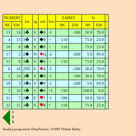
NUMERY
ZAPISY
%
ktr
rg
wst
lew
NS
EW
NS
EW
NS
EW
13
14
3
S
9
-1
-100
30.0
70.0
4
15
3
S
9
=
110
75.0
25.0
16
8
3
S
9
=
110
75.0
25.0
17
2
2
N
Q
-2
-200
5.0
95.0
11
9
3
S
9
=
110
75.0
25.0
6
18
2NT
S
4
-1
-100
30.0
70.0
1
10
3
S
9
-1
-100
30.0
70.0
19
3
3
x
S
9
-1
-200
5.0
95.0
5
20
3
S
9
+2
150
100.0
0.0
21
7
2
E
J
-1
100
50.0
50.0
22
12
3
S
K
=
110
75.0
25.0
Analiza programem DeepFinesse, ©1999 Wiliam Bailey