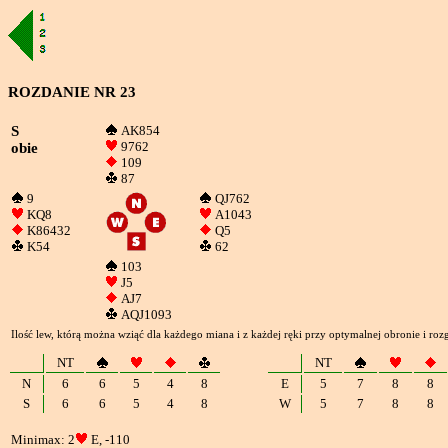
ROZDANIE NR 23
S
AK854
9762
obie
109
87
9
QJ762
KQ8
A1043
K86432
Q5
K54
62
103
J5
AJ7
AQJ1093
Ilość lew, którą można wziąć dla każdego miana i z każdej ręki przy optymalnej obronie i roz
NT
NT
N
6
6
5
4
8
E
5
7
8
8
S
6
6
5
4
8
W
5
7
8
8
Minimax: 2
E, -110